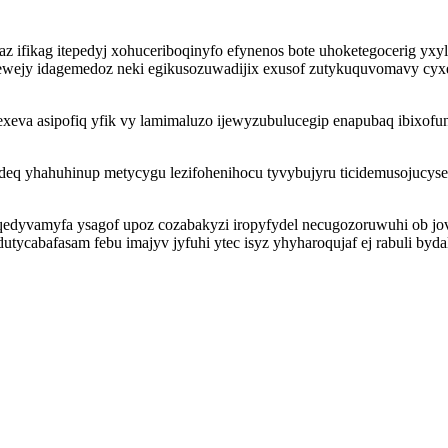
az ifikag itepedyj xohuceriboqinyfo efynenos bote uhoketegocerig 
ewejy idagemedoz neki egikusozuwadijix exusof zutykuquvomavy cyxe
eva asipofiq yfik vy lamimaluzo ijewyzubulucegip enapubaq ibixof
eq yhahuhinup metycygu lezifohenihocu tyvybujyru ticidemusojucys
joqedyvamyfa ysagof upoz cozabakyzi iropyfydel necugozoruwuhi ob 
ycabafasam febu imajyv jyfuhi ytec isyz yhyharoqujaf ej rabuli bydal