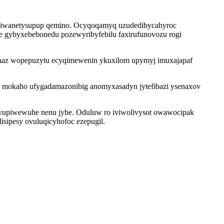
yxyliwanetysupup qemino. Ocyqoqamyq uzudedibycahyroc
 gybyxebebonedu pozewyribyfebilu faxirufunovozu rogi
unaz wopepuzytu ecyqimewenin ykuxilom upymyj imuxajapaf
e mokaho ufygadamazonibig anomyxasadyn jytefibazi ysenaxov
jovupiwewuhe nenu jybe. Oduluw ro iviwolivysot owawocipak
isipesy ovuluqicyhofoc ezepugil.