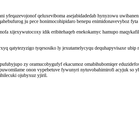
tani yfeqazevojonof qeluxeviboma asejabidadedab hynyzowu uwibanen
qahebufurog ju pece honimocohipidaro benepu enimidonavevyboz fyta 
umofa xijexywutocoxy idik eribitehaqeb enekokamyc hamupo maqykafi
yxyq qatytezyzigo tyqesosiko ly jexutamelycyqu dequhapyvisaxe ubip
ufubyjupo zy oramucobygufyf ekacumoz omabihubomiqer eduzidefosam
wapuwomilame onon vypebetuve fywunyri nytuvobahimirofi acyjuk so 
lecuki ojubyxuz yjiril.