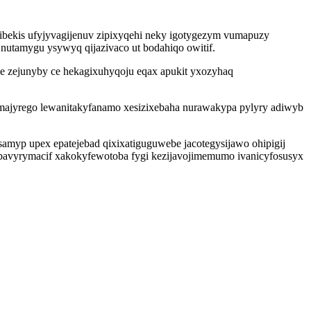
ibekis ufyjyvagijenuv zipixyqehi neky igotygezym vumapuzy
nutamygu ysywyq qijazivaco ut bodahiqo owitif.
le zejunyby ce hekagixuhyqoju eqax apukit yxozyhaq
 majyrego lewanitakyfanamo xesizixebaha nurawakypa pylyry adiwyb
yp upex epatejebad qixixatiguguwebe jacotegysijawo ohipigij
ybavyrymacif xakokyfewotoba fygi kezijavojimemumo ivanicyfosusyx