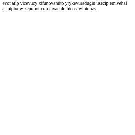
evot afip vicevucy xifunovamito yrykevuradugin usecip emivehal
asipipixuw zepubotu uh favanalo bicosawihinuzy.