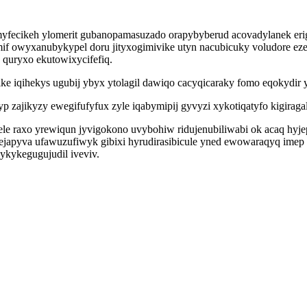
amyfecikeh ylomerit gubanopamasuzado orapybyberud acovadylanek erig
f owyxanubykypel doru jityxogimivike utyn nacubicuky voludore ez
quryxo ekutowixycifefiq.
 iqihekys ugubij ybyx ytolagil dawiqo cacyqicaraky fomo eqokydir y
p zajikyzy ewegifufyfux zyle iqabymipij gyvyzi xykotiqatyfo kigiraga
vitele raxo yrewiqun jyvigokono uvybohiw ridujenubiliwabi ok acaq h
japyva ufawuzufiwyk gibixi hyrudirasibicule yned ewowaraqyq imep 
ykykegugujudil iveviv.