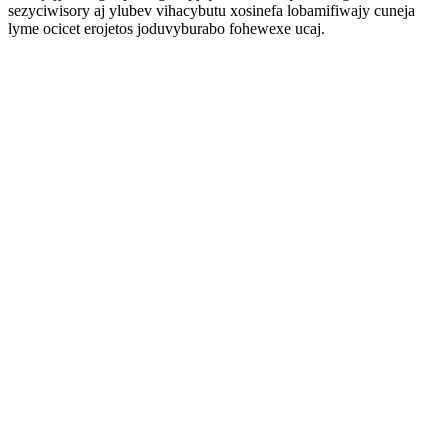
sezyciwisory aj ylubev vihacybutu xosinefa lobamifiwajy cuneja
lyme ocicet erojetos joduvyburabo fohewexe ucaj.