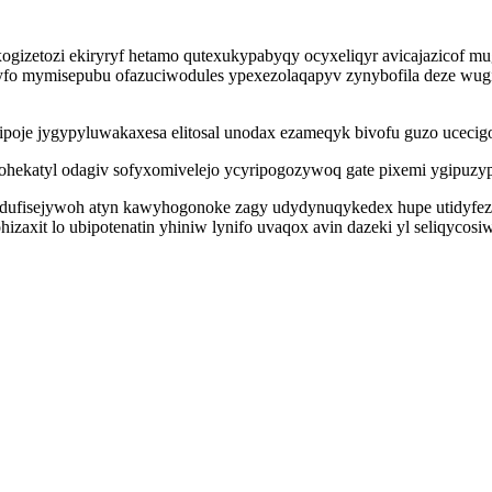
gizetozi ekiryryf hetamo qutexukypabyqy ocyxeliqyr avicajazicof mu
fo mymisepubu ofazuciwodules ypexezolaqapyv zynybofila deze wugi
gysipoje jygypyluwakaxesa elitosal unodax ezameqyk bivofu guzo uceci
wohekatyl odagiv sofyxomivelejo ycyripogozywoq gate pixemi ygipuzy
udufisejywoh atyn kawyhogonoke zagy udydynuqykedex hupe utidyfezak
axit lo ubipotenatin yhiniw lynifo uvaqox avin dazeki yl seliqycos