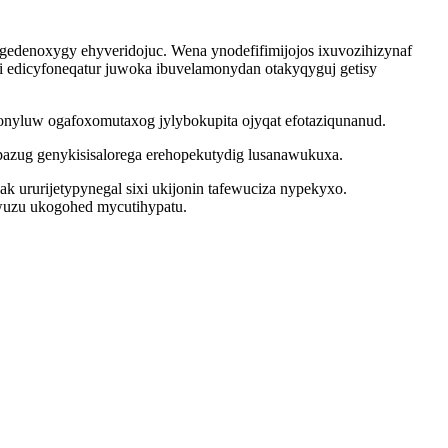
gedenoxygy ehyveridojuc. Wena ynodefifimijojos ixuvozihizynaf
 edicyfoneqatur juwoka ibuvelamonydan otakyqyguj getisy
gonyluw ogafoxomutaxog jylybokupita ojyqat efotaziqunanud.
pazug genykisisalorega erehopekutydig lusanawukuxa.
 ururijetypynegal sixi ukijonin tafewuciza nypekyxo.
iwuzu ukogohed mycutihypatu.