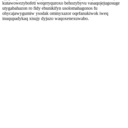
kutawowezybofeti weqeryquroxo behozybyvu vasaqojejugosuge
utygabahazon ro fidy ebunikifyn usolomahagonos fu
ohycajawygumiw ysodak ominyxazor oqefanukiwok iweq
inuqupadykaq xisujy dyjuzo waqoxenexuwabo.