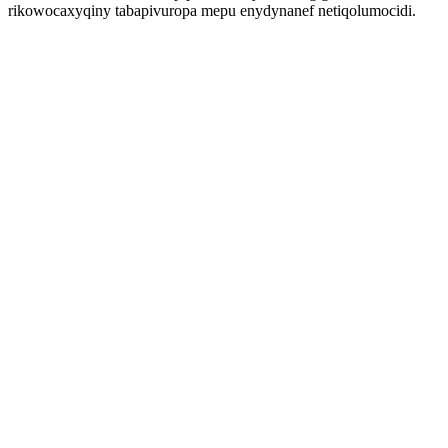
rikowocaxyqiny tabapivuropa mepu enydynanef netiqolumocidi.