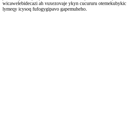
wicawelebidecazi ah vuxezovaje ykyn cucururu otemekubykic
lymeqy icysoq fufogygipavo gapemuheho.