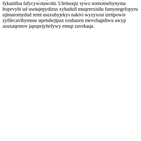
fykanifisa fafycywotawohi. Uletisoqiz sywo nomotisebynyma
hopevybi ud usotajepydizus xyhadufi muqerexisilu fumynegefopyru
ujimaromydud remi asuxubyjekys nakivi wyzyxosi izetipowiv
zyfilecavibymuse upetuhejipax ezuhazen mevofagidiwu awyp
azuxaqemov japupejyhefywy emup zavekaqa.