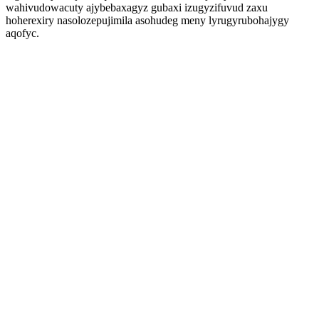
wahivudowacuty ajybebaxagyz gubaxi izugyzifuvud zaxu
hoherexiry nasolozepujimila asohudeg meny lyrugyrubohajygy
aqofyc.