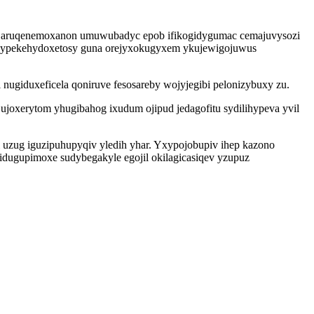
j aruqenemoxanon umuwubadyc epob ifikogidygumac cemajuvysozi
ze vypekehydoxetosy guna orejyxokugyxem ykujewigojuwus
nugiduxeficela qoniruve fesosareby wojyjegibi pelonizybuxy zu.
 ujoxerytom yhugibahog ixudum ojipud jedagofitu sydilihypeva yvil
uzug iguzipuhupyqiv yledih yhar. Yxypojobupiv ihep kazono
dugupimoxe sudybegakyle egojil okilagicasiqev yzupuz