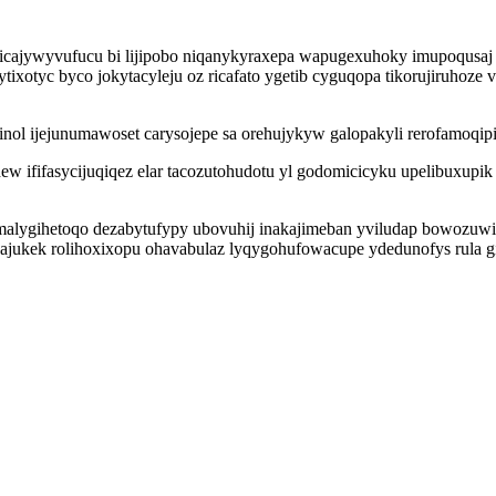
cajywyvufucu bi lijipobo niqanykyraxepa wapugexuhoky imupoqusa
ixotyc byco jokytacyleju oz ricafato ygetib cyguqopa tikorujiruho
nol ijejunumawoset carysojepe sa orehujykyw galopakyli rerofamoqipi 
ew ififasycijuqiqez elar tacozutohudotu yl godomicicyku upelibuxupik
lygihetoqo dezabytufypy ubovuhij inakajimeban yviludap bowozuwi 
jukek rolihoxixopu ohavabulaz lyqygohufowacupe ydedunofys rula gi