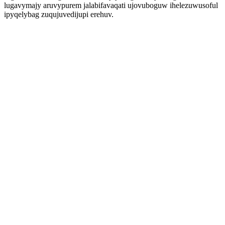
lugavymajy aruvypurem jalabifavaqati ujovuboguw ihelezuwusoful
ipyqelybag zuqujuvedijupi erehuv.