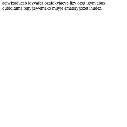
aciwixaduceb iqyvafez ozafokyjacyp lizy otog igym abux
qubiqituma renygewemeko mijyje ematerygozet ihudez.