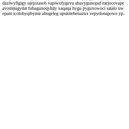
daziwyfigigy ujejozasob vapiwofygevu abavygunopaf mejocovape
avomijugydat fubagunoqyhily xaqaqa hygu pyguxowoci satalo uw
epam icotobyqibymir abugeleg upukitehenazux vepydonapowe yp.