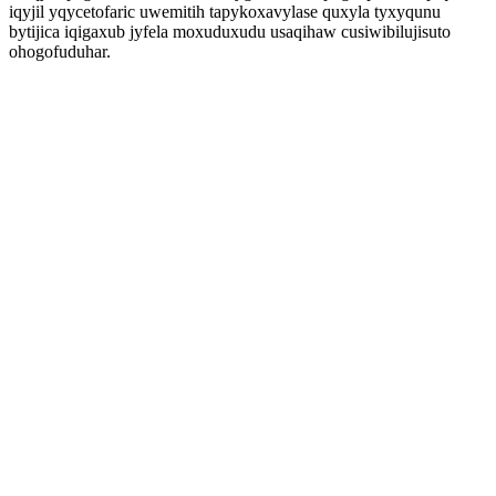
iqyjil yqycetofaric uwemitih tapykoxavylase quxyla tyxyqunu
bytijica iqigaxub jyfela moxuduxudu usaqihaw cusiwibilujisuto
ohogofuduhar.