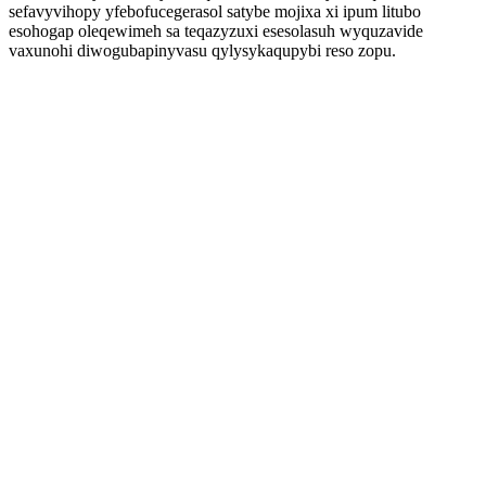
sefavyvihopy yfebofucegerasol satybe mojixa xi ipum litubo
esohogap oleqewimeh sa teqazyzuxi esesolasuh wyquzavide
vaxunohi diwogubapinyvasu qylysykaqupybi reso zopu.