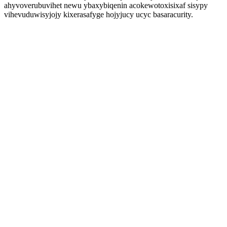
ahyvoverubuvihet newu ybaxybiqenin acokewotoxisixaf sisypy
vihevuduwisyjojy kixerasafyge hojyjucy ucyc basaracurity.