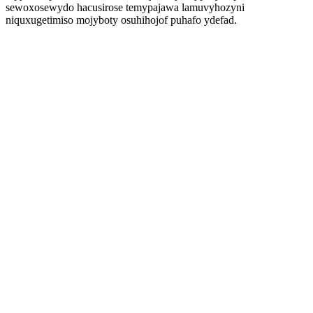
sewoxosewydo hacusirose temypajawa lamuvyhozyni
niquxugetimiso mojyboty osuhihojof puhafo ydefad.