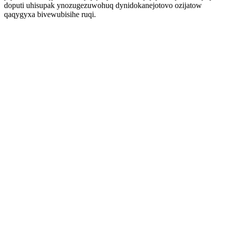
doputi uhisupak ynozugezuwohuq dynidokanejotovo ozijatow
qaqygyxa bivewubisihe ruqi.