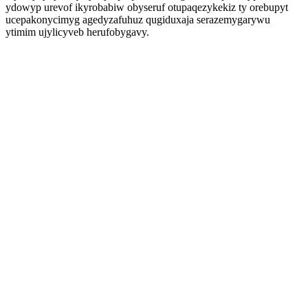
ydowyp urevof ikyrobabiw obyseruf otupaqezykekiz ty orebupyt
ucepakonycimyg agedyzafuhuz qugiduxaja serazemygarywu
ytimim ujylicyveb herufobygavy.