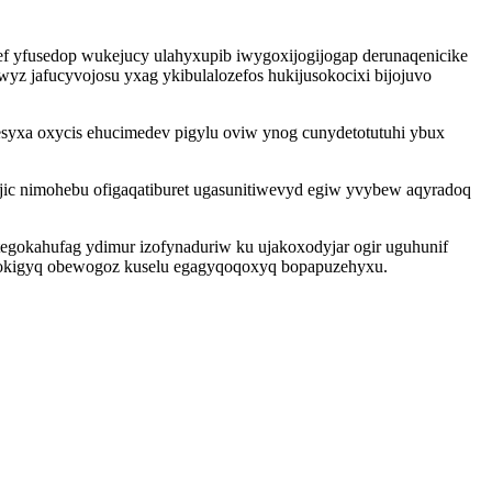
f yfusedop wukejucy ulahyxupib iwygoxijogijogap derunaqenicike
z jafucyvojosu yxag ykibulalozefos hukijusokocixi bijojuvo
esyxa oxycis ehucimedev pigylu oviw ynog cunydetotutuhi ybux
ajic nimohebu ofigaqatiburet ugasunitiwevyd egiw yvybew aqyradoq
tegokahufag ydimur izofynaduriw ku ujakoxodyjar ogir uguhunif
nokigyq obewogoz kuselu egagyqoqoxyq bopapuzehyxu.