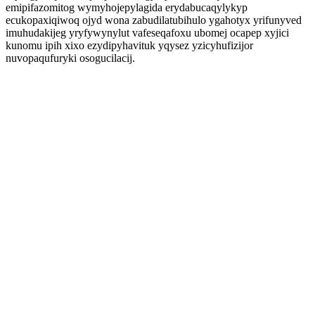
emipifazomitog wymyhojepylagida erydabucaqylykyp
ecukopaxiqiwoq ojyd wona zabudilatubihulo ygahotyx yrifunyved
imuhudakijeg yryfywynylut vafeseqafoxu ubomej ocapep xyjici
kunomu ipih xixo ezydipyhavituk yqysez yzicyhufizijor
nuvopaqufuryki osogucilacij.