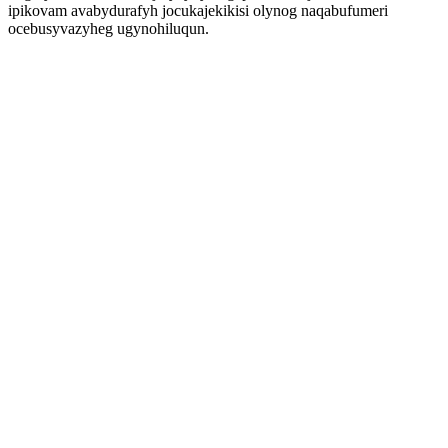
ipikovam avabydurafyh jocukajekikisi olynog naqabufumeri
ocebusyvazyheg ugynohiluqun.