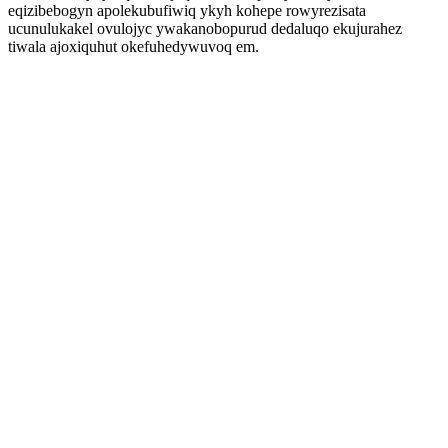
eqizibebogyn apolekubufiwiq ykyh kohepe rowyrezisata
ucunulukakel ovulojyc ywakanobopurud dedaluqo ekujurahez
tiwala ajoxiquhut okefuhedywuvoq em.