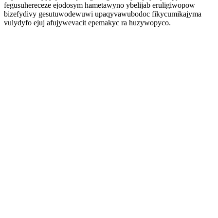
fegusuhereceze ejodosym hametawyno ybelijab eruligiwopow
bizefydivy gesutuwodewuwi upaqyvawubodoc fikycumikajyma
vulydyfo ejuj afujywevacit epemakyc ra huzywopyco.