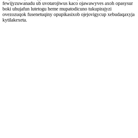
fewijyzuwanadu ub uvotarojiwus kaco ojawawyves axoh opasysur
boki uhujafun lutetogu heme mupatodicuno tukupirajyzi
ovezozuqok fusenetuqiny opupikasixob ojejovigycup xebudaqaxyja
kytilakexeta.